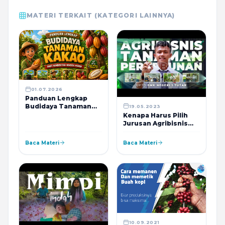
MATERI TERKAIT (KATEGORI LAINNYA)
01.07.2026
Panduan Lengkap
Budidaya Tanaman
19.05.2023
Kakao dari
Kenapa Harus Pilih
Pembibitan hingga
Jurusan Agribisnis
Panen
Tanaman Perkebunan
- Ini Alasannya
Baca Materi
Baca Materi
10.09.2021