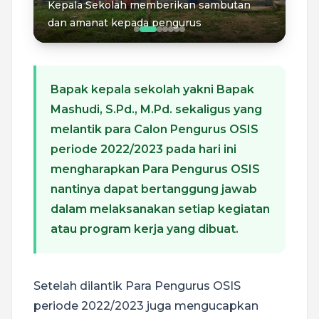
N 1
Kepala Sekolah memberikan sambutan
Par
dan amanat kepada pengurus
pel
Bapak kepala sekolah yakni Bapak
Mashudi, S.Pd., M.Pd. sekaligus yang
melantik para Calon Pengurus OSIS
periode 2022/2023 pada hari ini
mengharapkan Para Pengurus OSIS
nantinya dapat bertanggung jawab
dalam melaksanakan setiap kegiatan
atau program kerja yang dibuat.
Setelah dilantik Para Pengurus OSIS
periode 2022/2023 juga mengucapkan