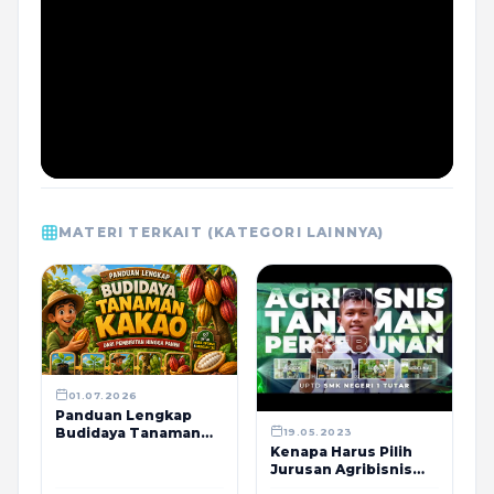
MATERI TERKAIT (KATEGORI LAINNYA)
01.07.2026
Panduan Lengkap
Budidaya Tanaman
19.05.2023
Kakao dari
Kenapa Harus Pilih
Pembibitan hingga
Jurusan Agribisnis
Panen
Tanaman Perkebunan