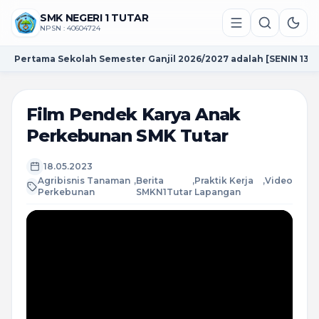
SMK NEGERI 1 TUTAR
NPSN : 40604724
i Pertama Sekolah Semester Ganjil 2026/2027 adalah [SENIN 13 JUL
Film Pendek Karya Anak
Perkebunan SMK Tutar
18.05.2023
Agribisnis Tanaman
,
Berita
,
Praktik Kerja
,
Video
Perkebunan
SMKN1Tutar
Lapangan