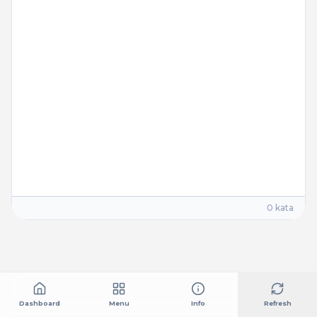
0 kata
Dashboard
Menu
Info
Refresh